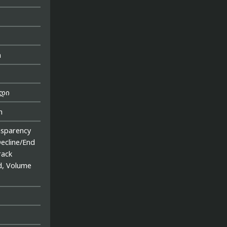
m
ადი
n
sparency
ecline/End
rack
d, Volume