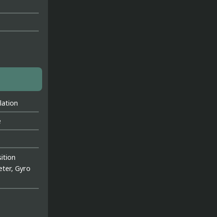
lation
e
ition
eter, Gyro