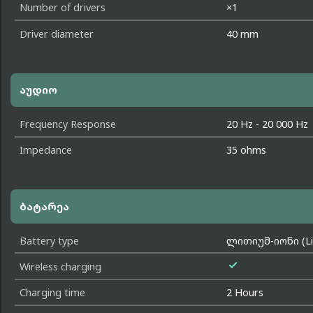
Number of drivers
×1
Driver diameter
40 mm
აუდიო
Frequency Response
20 Hz - 20 000 Hz
Impedance
35 ohms
ბატარეა
Battery type
ლითიუმ-იონი (Li-

Wireless charging
Charging time
2 Hours