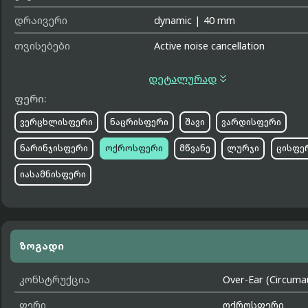
დრაივერი
dynamic
|
40 mm
თვისებები
Active noise cancellation

დეტალურად
ფერი:
ვერცხლისფერი
ნაცრისფერი
შავი
ვარდისფერი
ნარინჯისფერი
ოქროსფერი
მწვანე
ლურჯი
ცისფე
იასამნისფერი
ზოგადი
კონსტრუქცია
Over-Ear (Circuma
ფერი
ოქროსფერი