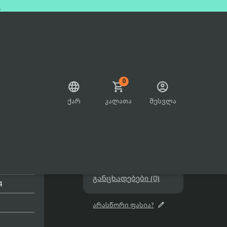
e
0



ქარ
კალათა
შესვლა

y
3699.00₾

შეთავაზებები

განცხადებები (0)
4

არასწორი ფასია?