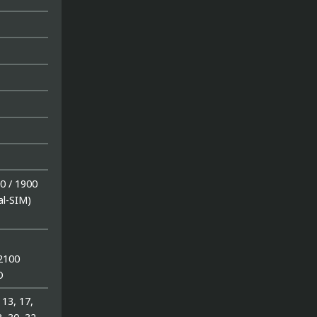
0 / 1900
al-SIM)
 2100
O
, 13, 17,