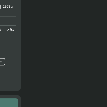
|
2868 x
პ
|
12 მპ
um)