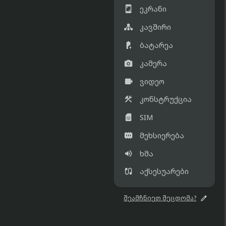

ეკრანი

კავშირი

ბატარეა

კამერა

ვიდეო

კონსტრუქცია

SIM

მეხსიერება

ხმა

აქსესუარები

შეამჩნიეთ შეცდომა?