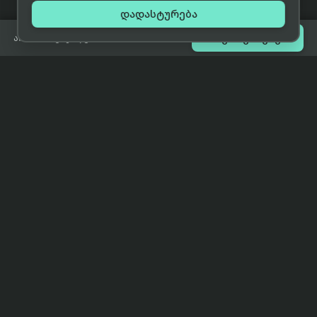
დადასტურება

შეთავაზებები
არ არის გაყიდვაში
eCat
მიმოხილვა
ჩვენი მიზანია მივაწოდოთ
მთავარი
მომხმარებლებს ტექნიკის შესახებ
ყველაზე დაბალი ფასი და ზუსტი,
ჩვენს შესახებ
სრულყოფილი, მიუკერძოებელი
ინფორმაცია.
პარტნიორობა
პირობები
კონტაქტი
support@eCat.ge