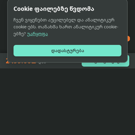
Cookie ფაილებზე წვდომა
ჩვენ ვიყენებთ აუცილებელ და ანალიტიკურ
cookie-ებს. თანახმა ხართ ანალიტიკურ cookie-
ებზე?
უარყოფა

დადასტურება
2499.00₾

შეთავაზებები
-დან
eCat
მიმოხილვა
ჩვენი მიზანია მივაწოდოთ
მთავარი
მომხმარებლებს ტექნიკის შესახებ
ყველაზე დაბალი ფასი და ზუსტი,
ჩვენს შესახებ
სრულყოფილი, მიუკერძოებელი
ინფორმაცია.
პარტნიორობა
პირობები