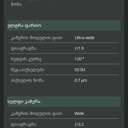
ზომა
ულტრა ფართო
კამერის მოდულის ტიპი
Ultra-wide
დიაფრაგმა
ƒ/1.9
ხედვის კუთხე
120 °
მეგაპიქსელები
50 მპ
პიქსელის ზომა
0.7 μm
სელფი კამერა
კამერის მოდულის ტიპი
Wide
დიაფრაგმა
ƒ/2.2