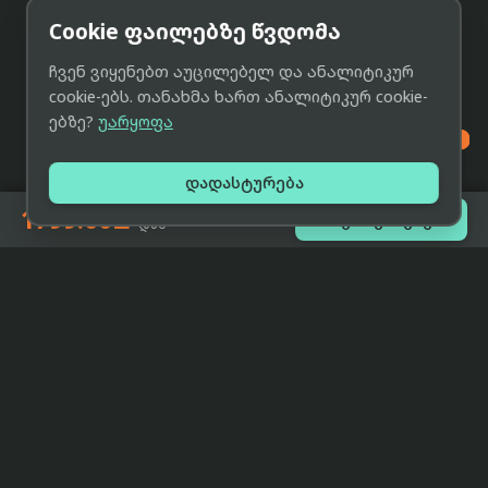
Cookie ფაილებზე წვდომა
ჩვენ ვიყენებთ აუცილებელ და ანალიტიკურ
cookie-ებს. თანახმა ხართ ანალიტიკურ cookie-
ებზე?
უარყოფა

დადასტურება
1799.00₾

შეთავაზებები
-დან
eCat
მიმოხილვა
ჩვენი მიზანია მივაწოდოთ
მთავარი
მომხმარებლებს ტექნიკის შესახებ
ყველაზე დაბალი ფასი და ზუსტი,
ჩვენს შესახებ
სრულყოფილი, მიუკერძოებელი
ინფორმაცია.
პარტნიორობა
პირობები