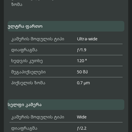
ზომა
ულტრა ფართო
კამერის მოდულის ტიპი
Ultra-wide
დიაფრაგმა
ƒ/1.9
ხედვის კუთხე
120 °
მეგაპიქსელები
50 მპ
პიქსელის ზომა
0.7 μm
სელფი კამერა
კამერის მოდულის ტიპი
Wide
დიაფრაგმა
ƒ/2.2