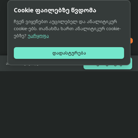
Cookie ფაილებზე წვდომა
ჩვენ ვიყენებთ აუცილებელ და ანალიტიკურ
cookie-ებს. თანახმა ხართ ანალიტიკურ cookie-
ებზე?
უარყოფა

დადასტურება

შეთავაზებები
არ არის გაყიდვაში
eCat
მიმოხილვა
ჩვენი მიზანია მივაწოდოთ
მთავარი
მომხმარებლებს ტექნიკის შესახებ
ყველაზე დაბალი ფასი და ზუსტი,
ჩვენს შესახებ
სრულყოფილი, მიუკერძოებელი
ინფორმაცია.
პარტნიორობა
პირობები