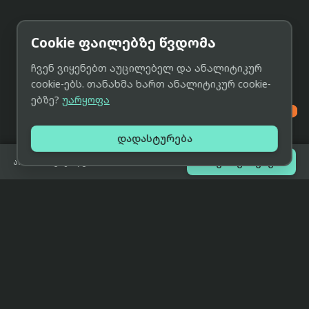
Cookie ფაილებზე წვდომა
ჩვენ ვიყენებთ აუცილებელ და ანალიტიკურ
cookie-ებს. თანახმა ხართ ანალიტიკურ cookie-
ებზე?
უარყოფა

დადასტურება

შეთავაზებები
არ არის გაყიდვაში
eCat
მიმოხილვა
ჩვენი მიზანია მივაწოდოთ
მთავარი
მომხმარებლებს ტექნიკის შესახებ
ყველაზე დაბალი ფასი და ზუსტი,
ჩვენს შესახებ
სრულყოფილი, მიუკერძოებელი
ინფორმაცია.
პარტნიორობა