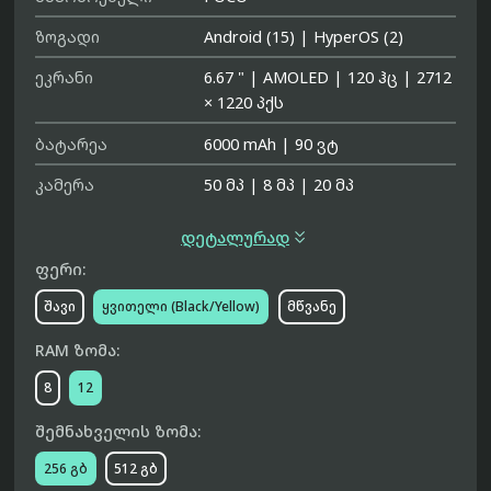
ზოგადი
Android (15)
|
HyperOS (2)
ეკრანი
6.67 "
|
AMOLED
|
120 ჰც
|
2712
× 1220 პქს
ბატარეა
6000 mAh
|
90 ვტ
კამერა
50 მპ
|
8 მპ
|
20 მპ

დეტალურად
ფერი:
შავი
ყვითელი (Black/Yellow)
მწვანე
RAM ზომა:
8
12
შემნახველის ზომა:
256 გბ
512 გბ