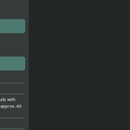
uds with
 approx. 60