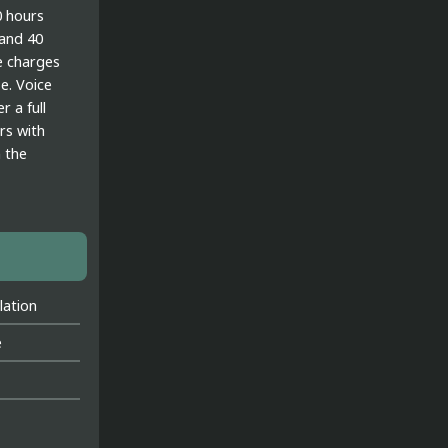
0 hours
 and 40
e charges
se. Voice
r a full
rs with
n the
lation
e