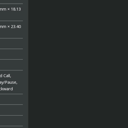
 mm × 18.13
 mm × 23.40
 Call,
lay/Pause,
ckward