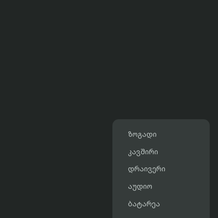
ზოგადი
კავშირი
დრაივერი
აუდიო
ბატარეა