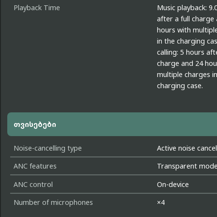
Playback Time
Music playback: 9.
after a full charge
hours with multipl
in the charging ca
calling: 5 hours afte
charge and 24 hou
multiple charges i
charging case.
თვისებები
Noise-cancelling type
Active noise cancel
ANC features
Transparent mod
ANC control
On-device
Number of microphones
×4