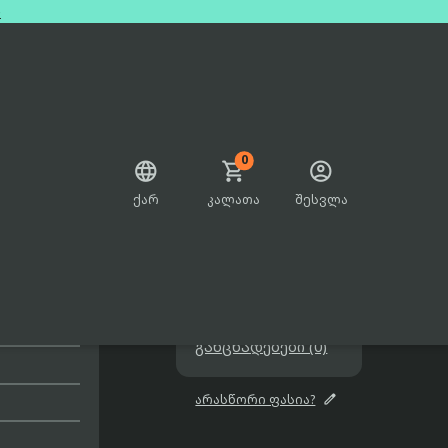
e
0



ქარ
კალათა
შესვლა

არ არის გაყიდვაში

შეთავაზებები

განცხადებები (0)

არასწორი ფასია?