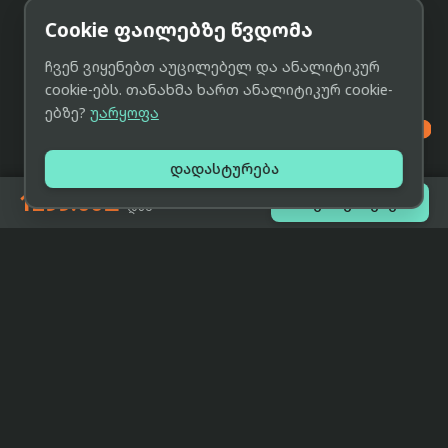
Cookie ფაილებზე წვდომა
ჩვენ ვიყენებთ აუცილებელ და ანალიტიკურ
cookie-ებს. თანახმა ხართ ანალიტიკურ cookie-
ებზე?
უარყოფა

დადასტურება
1299.00₾

შეთავაზებები
-დან
eCat
მიმოხილვა
ჩვენი მიზანია მივაწოდოთ
მთავარი
მომხმარებლებს ტექნიკის შესახებ
ყველაზე დაბალი ფასი და ზუსტი,
ჩვენს შესახებ
სრულყოფილი, მიუკერძოებელი
ინფორმაცია.
პარტნიორობა
პირობები