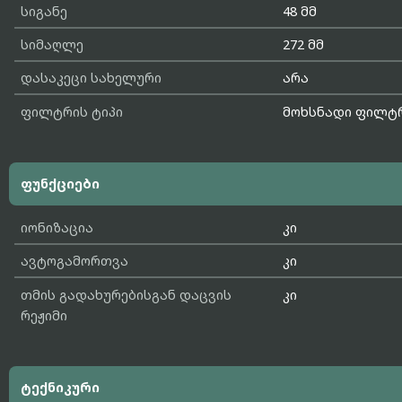
სიგანე
48 მმ
სიმაღლე
272 მმ
დასაკეცი სახელური
არა
ფილტრის ტიპი
მოხსნადი ფილტ
ფუნქციები
იონიზაცია
კი
ავტოგამორთვა
კი
თმის გადახურებისგან დაცვის
კი
რეჟიმი
ტექნიკური