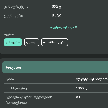
კონსტრუქცია
552 გ
ტექნიკური
BLDC

დეტალურად
ფერი:
ცისფერი
ლურჯი
იასამნისფერი
ზოგადი
ტიპი
მულტი-სტაილერ
სიმძლავრე
1300 ვ
ტემპერატურის რეჟიმების
×3
რაოდენობა