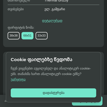
მწარმოებელი
Thermal Grizzly
თვისებები
ელ. გამტარი

დეტალურად
ფირფიტის ზომა:
38x38
68x51
33x33
Cookie ფაილებზე წვდომა
KryoSheet გრაფენის თერმო ბალიში — 68
× 51 მმ
ჩვენ ვიყენებთ აუცილებელ და ანალიტიკურ cookie-
ებს. თანახმა ხართ ანალიტიკურ cookie-ებზე?
გრაფენის თერმო ბალიში ზომით 68 × 51 მმ
უარყოფა
განკუთვნილია მაღალი წარმადობის პროცესორებისთვის.
უზრუნველყოფს თანაბარ თბოგამტარობას დიდი
ზედაპირის მქონე ჩიპებზე, როგორიცაა Threadripper და
დადასტურება
Epyc სერიები.

შეთავაზებები
არ არის გაყიდვაში
მთავარი მახასიათებლები