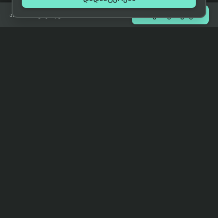

შეთავაზებები
არ არის გაყიდვაში
eCat
მიმოხილვა
ჩვენი მიზანია მივაწოდოთ
მთავარი
მომხმარებლებს ტექნიკის შესახებ
ყველაზე დაბალი ფასი და ზუსტი,
ჩვენს შესახებ
სრულყოფილი, მიუკერძოებელი
ინფორმაცია.
პარტნიორობა
პირობები
კონტაქტი
support@eCat.ge