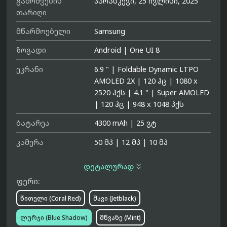
გამოშვების
პარასკევი, 25 ივლისი, 2025
თარიღი
მწარმოებელი
Samsung
ზოგადი
Android
|
One UI 8
ეკრანი
6.9 "
|
Foldable Dynamic LTPO
AMOLED 2X
|
120 ჰც
|
1080 x
2520 პქს
|
4.1 "
|
Super AMOLED
|
120 ჰც
|
948 x 1048 პქს
ბატარეა
4300 mAh
|
25 ვტ
კამერა
50 მპ
|
12 მპ
|
10 მპ

დეტალურად
ფერი:
წითელი (Coral Red)
შავი (Jetblack)
ლურჯი (Blue Shadow)
მწვანე (Mint)