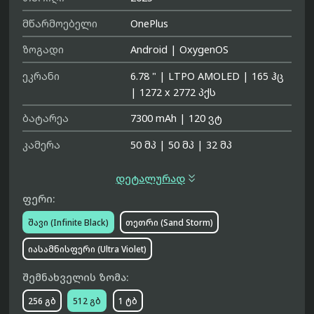
მწარმოებელი
OnePlus
ზოგადი
Android
|
OxygenOS
ეკრანი
6.78 "
|
LTPO AMOLED
|
165 ჰც
|
1272 x 2772 პქს
ბატარეა
7300 mAh
|
120 ვტ
კამერა
50 მპ
|
50 მპ
|
32 მპ

დეტალურად
ფერი:
შავი (Infinite Black)
თეთრი (Sand Storm)
იასამნისფერი (Ultra Violet)
შემნახველის ზომა:
256 გბ
512 გბ
1 ტბ