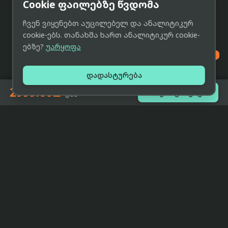
Cookie ფაილებზე წვდომა
ჩვენ ვიყენებთ აუცილებელ და ანალიტიკურ
cookie-ებს. თანახმა ხართ ანალიტიკურ cookie-
ებზე?
უარყოფა

დადასტურება
2999.00₾

შეთავაზებები
-დან
eCat
მიმოხილვა
ჩვენი მიზანია მივაწოდოთ
მთავარი
მომხმარებლებს ტექნიკის შესახებ
ყველაზე დაბალი ფასი და ზუსტი,
ჩვენს შესახებ
სრულყოფილი, მიუკერძოებელი
ინფორმაცია.
პარტნიორობა
პირობები