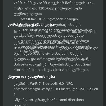
24მმ, 49მმ და 85მმ ფოკუსურ მანძილებს. 3.5x
ოპტიკური და 120x-მდე ციფრული ზუმი.
ტექნოლოგიები:
DetailMax:
HDR კადრების შერწყმა
კორპუსი და გამძლეობა
ტექსტურების დეტალიზაციისთვის.
Clear Burst:
ორმაგი ექსპოზიცია სწრაფად
ზომები და წონა:
161.4 x 76.7 x 8.1 მმ; წონა ~211
მოძრავი ობიექტების გადასაღებად.
გრამი.
Realtime Tone Mapping:
კანის ბუნებრივი
ეკრანის დაცვა:
Gorilla® Glass Victus® 2.
ტონის შენარჩუნება რთული განათების
IP რეიტინგი:
IP68/IP69K — დაცვა მტვრისგან და
პირობებში.
წყლისგან (მათ შორის მაღალი წნევის
ჭავლისა და ორთქლის ზემოქმედებისგან).
მასალა და ფერები:
ხელმისაწვდომია Sand
Storm, Infinite Black და Ultra Violet ვერსიები.
ქსელი და უსაფრთხოება
კავშირი:
Wi-Fi 7, Bluetooth 6.0, NFC,
ინფრაწითელი პორტი (IR Blaster) და USB 3.2 Gen
1.
ანტენა:
360-გრადუსიანი Omni-directional
სისტემა.