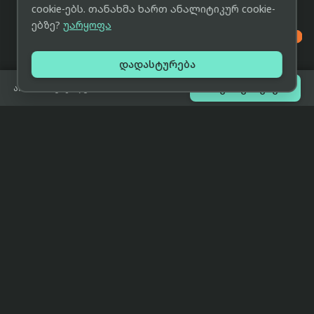
cookie-ებს. თანახმა ხართ ანალიტიკურ cookie-
ებზე?
უარყოფა

დადასტურება

შეთავაზებები
არ არის გაყიდვაში
eCat
მიმოხილვა
ჩვენი მიზანია მივაწოდოთ
მთავარი
მომხმარებლებს ტექნიკის შესახებ
ყველაზე დაბალი ფასი და ზუსტი,
ჩვენს შესახებ
სრულყოფილი, მიუკერძოებელი
ინფორმაცია.
პარტნიორობა
პირობები
კონტაქტი