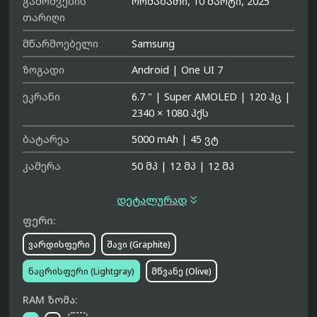
გამოშვების
ორშაბათი, 10 მარტი, 2025
თარიღი
მწარმოებელი
Samsung
ზოგადი
Android
|
One UI 7
ეკრანი
6.7 "
|
Super AMOLED
|
120 ჰც
|
2340 × 1080 პქს
ბატარეა
5000 mAh
|
45 ვტ
კამერა
50 მპ
|
12 მპ
|
12 მპ

დეტალურად
ფერი:
ვარდისფერი
შავი (Graphite)
ნაცრისფერი (Lightgray)
მწვანე (Olive)
RAM ზომა: