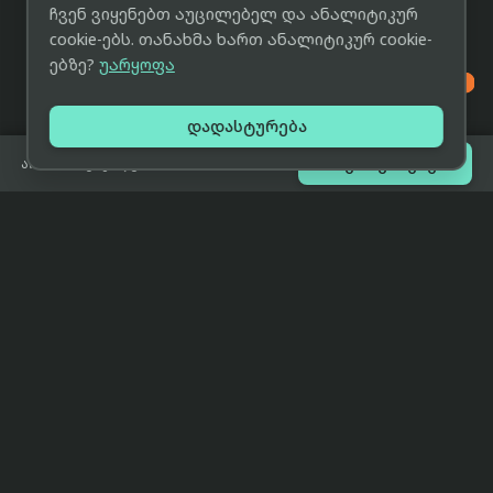
ჩვენ ვიყენებთ აუცილებელ და ანალიტიკურ
cookie-ებს. თანახმა ხართ ანალიტიკურ cookie-
ებზე?
უარყოფა

დადასტურება

შეთავაზებები
არ არის გაყიდვაში
eCat
მიმოხილვა
ჩვენი მიზანია მივაწოდოთ
მთავარი
მომხმარებლებს ტექნიკის შესახებ
ყველაზე დაბალი ფასი და ზუსტი,
ჩვენს შესახებ
სრულყოფილი, მიუკერძოებელი
ინფორმაცია.
პარტნიორობა
პირობები
კონტაქტი