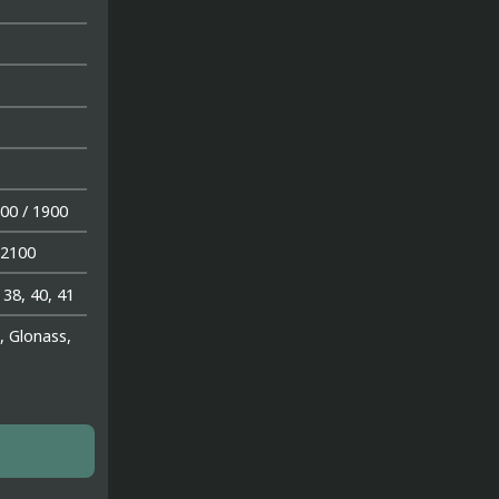
00 / 1900
 2100
, 38, 40, 41
, Glonass,