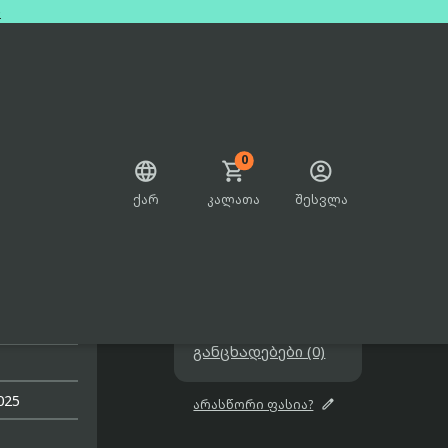
e
0



ქარ
კალათა
შესვლა

im 4Gb
439.99₾

შეთავაზებები

განცხადებები (0)
025

არასწორი ფასია?