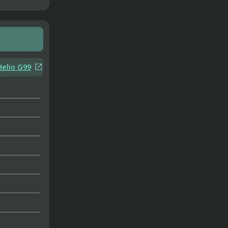

elio G99