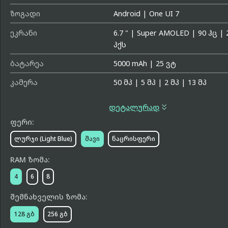
ზოგადი
Android
|
One UI 7
ეკრანი
6.7 "
|
Super AMOLED
|
90 ჰც
|
პქს
ბატარეა
5000 mAh
|
25 ვტ
კამერა
50 მპ
|
5 მპ
|
2 მპ
|
13 მპ

დეტალურად
ფერი:
ლურჯი (Light Blue)
შავი
ნაცრისფერი
RAM ზომა:
4
6
8
შემნახველის ზომა:
128 გბ
256 გბ