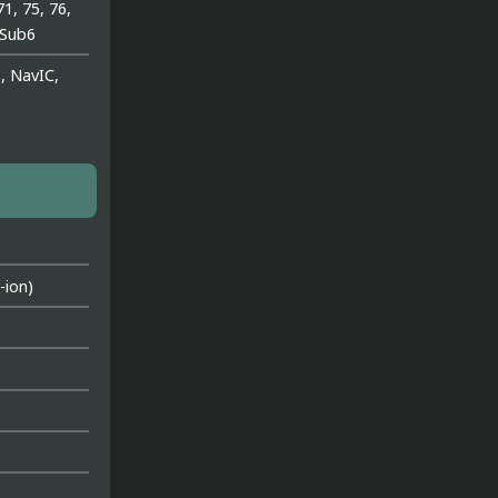
71, 75, 76,
/Sub6
, NavIC,
ion)