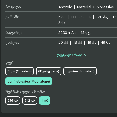
ზოგადი
Android
|
Material 3 Expressive
ეკრანი
6.8 "
|
LTPO OLED
|
120 ჰც
|
13
პქს
ბატარეა
5200 mAh
|
45 ვტ
კამერა
50 მპ
|
48 მპ
|
48 მპ
|
48 მპ

დეტალურად
ფერი:
შავი (Obsidian)
მწვანე (Jade)
თეთრი (Porcelain)
ნაცრისფერი (Moonstone)
შემნახველის ზომა:
256 გბ
512 გბ
1 ტბ