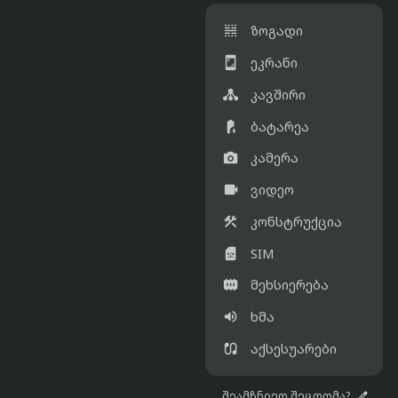

ზოგადი

ეკრანი

კავშირი

ბატარეა

კამერა

ვიდეო

კონსტრუქცია

SIM

მეხსიერება

ხმა

აქსესუარები

შეამჩნიეთ შეცდომა?