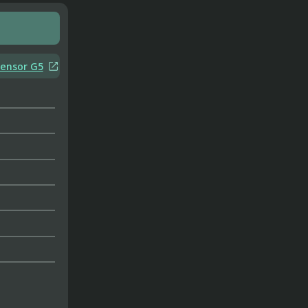

ensor G5