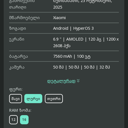
გამოშვების
ხუთშაბათი, 23 ოქტომბერი,
თარიღი
2025
მწარმოებელი
Xiaomi
ზოგადი
Android
|
HyperOS 3
ეკრანი
6.9 "
|
AMOLED
|
120 ჰც
|
1200 x
2608 პქს
ბატარეა
7560 mAh
|
100 ვტ
კამერა
50 მპ
|
50 მპ
|
50 მპ
|
32 მპ

დეტალურად
ფერი:
შავი
ლურჯი
თეთრი
RAM ზომა:
12
16