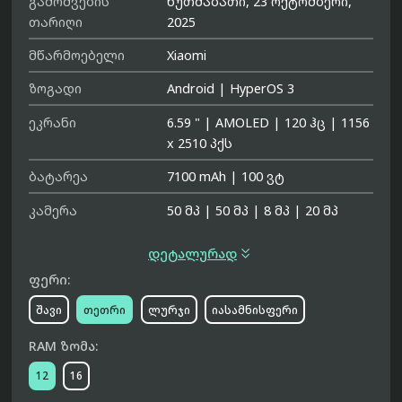
გამოშვების
ხუთშაბათი, 23 ოქტომბერი,
თარიღი
2025
მწარმოებელი
Xiaomi
ზოგადი
Android
|
HyperOS 3
ეკრანი
6.59 "
|
AMOLED
|
120 ჰც
|
1156
x 2510 პქს
ბატარეა
7100 mAh
|
100 ვტ
კამერა
50 მპ
|
50 მპ
|
8 მპ
|
20 მპ

დეტალურად
ფერი:
შავი
თეთრი
ლურჯი
იასამნისფერი
RAM ზომა:
12
16