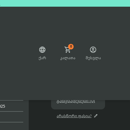
e
0



ქარ
კალათა
შესვლა

b 256Gb
არ არის გაყიდვაში

შეთავაზებები

განცხადებები (0)
025

არასწორი ფასია?