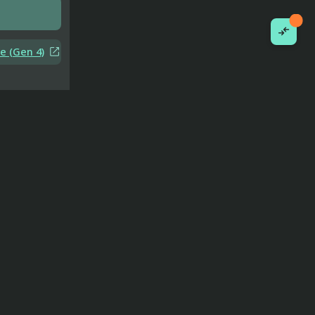


e (Gen 4)