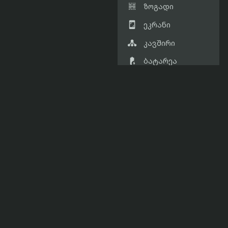

ზოგადი

ეკრანი

კავშირი

ბატარეა

კამერა

ვიდეო

კონსტრუქცია

SIM

მეხსიერება

ხმა

აქსესუარები

შეამჩნიეთ შეცდომა?