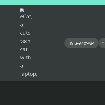
მთავარი
ტელეფონები
xiaomi-redmi-k90-blue-dual-sim-12gb-256gb

კატალოგი

