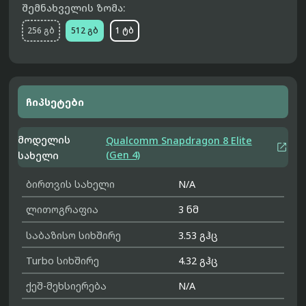
შემნახველის ზომა:
256 გბ
512 გბ
1 ტბ
ჩიპსეტები
მოდელის
Qualcomm Snapdragon 8 Elite

(Gen 4)
სახელი
ბირთვის სახელი
N/A
ლითოგრაფია
3 ნმ
საბაზისო სიხშირე
3.53 გჰც
Turbo სიხშირე
4.32 გჰც
ქეშ-მეხსიერება
N/A