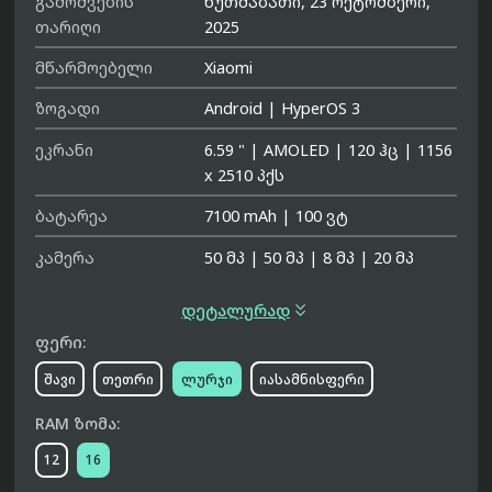
გამოშვების
ხუთშაბათი, 23 ოქტომბერი,
თარიღი
2025
მწარმოებელი
Xiaomi
ზოგადი
Android
|
HyperOS 3
ეკრანი
6.59 "
|
AMOLED
|
120 ჰც
|
1156
x 2510 პქს
ბატარეა
7100 mAh
|
100 ვტ
კამერა
50 მპ
|
50 მპ
|
8 მპ
|
20 მპ

დეტალურად
ფერი:
შავი
თეთრი
ლურჯი
იასამნისფერი
RAM ზომა:
12
16