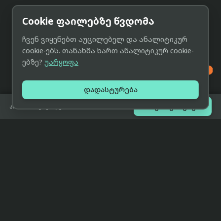
Cookie ფაილებზე წვდომა
ჩვენ ვიყენებთ აუცილებელ და ანალიტიკურ
cookie-ებს. თანახმა ხართ ანალიტიკურ cookie-
ებზე?
უარყოფა

დადასტურება

შეთავაზებები
არ არის გაყიდვაში
eCat
მიმოხილვა
ჩვენი მიზანია მივაწოდოთ
მთავარი
მომხმარებლებს ტექნიკის შესახებ
ყველაზე დაბალი ფასი და ზუსტი,
ჩვენს შესახებ
სრულყოფილი, მიუკერძოებელი
ინფორმაცია.
პარტნიორობა
პირობები