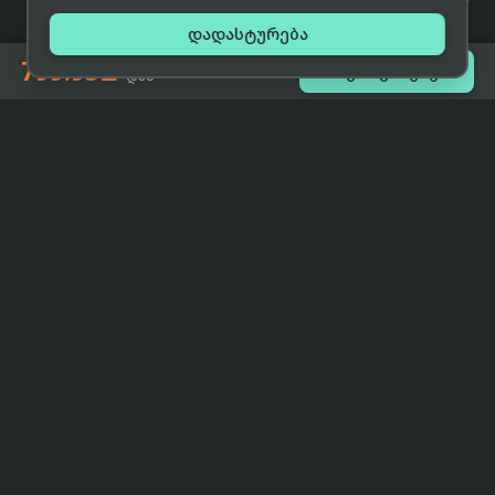

დადასტურება
799.95₾

შეთავაზებები
-დან
eCat
მიმოხილვა
ჩვენი მიზანია მივაწოდოთ
მთავარი
მომხმარებლებს ტექნიკის შესახებ
ყველაზე დაბალი ფასი და ზუსტი,
ჩვენს შესახებ
სრულყოფილი, მიუკერძოებელი
ინფორმაცია.
პარტნიორობა
პირობები
კონტაქტი
support@eCat.ge