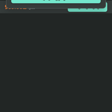
909.00₾

შეთავაზებები
-დან
eCat
მიმოხილვა
ჩვენი მიზანია მივაწოდოთ
მთავარი
მომხმარებლებს ტექნიკის შესახებ
ყველაზე დაბალი ფასი და ზუსტი,
ჩვენს შესახებ
სრულყოფილი, მიუკერძოებელი
ინფორმაცია.
პარტნიორობა
პირობები
კონტაქტი
support@eCat.ge