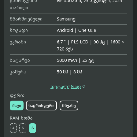
გამოშვების
ორშაბათი, 25 აგვისტო, 2025
თარიღი
მწარმოებელი
Samsung
ზოგადი
Android
|
One UI 8
ეკრანი
6.7 "
|
PLS LCD
|
90 ჰც
|
1600 ×
720 პქს
ბატარეა
5000 mAh
|
25 ვტ
კამერა
50 მპ
|
8 მპ

დეტალურად
ფერი:
შავი
ნაცრისფერი
მწვანე
RAM ზომა:
4
6
8