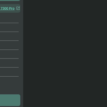

7300 Pro