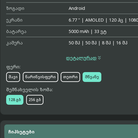
ზოგადი
Android
ეკრანი
6.77 "
|
AMOLED
|
120 ჰც
|
1080
ბატარეა
5000 mAh
|
33 ვტ
კამერა
50 მპ
|
50 მპ
|
8 მპ
|
16 მპ

დეტალურად
ფერი:
შავი
ნარინჯისფერი
თეთრი
მწვანე
შემნახველის ზომა:
128 გბ
256 გბ
ჩიპსეტები