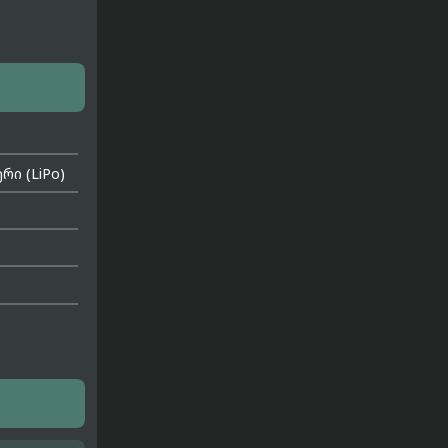
ი (LiPo)