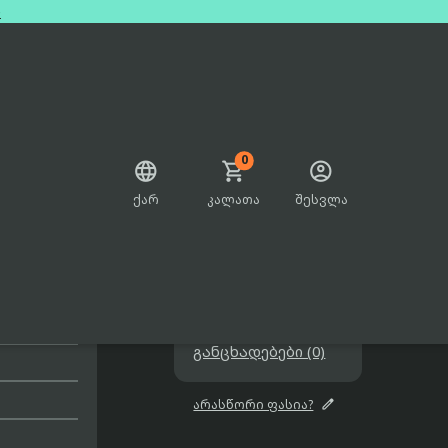
e
0



ქარ
კალათა
შესვლა

 Sim
699.00₾

შეთავაზებები

განცხადებები (0)

არასწორი ფასია?