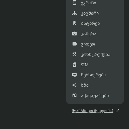

ეკრანი

კავშირი

ბატარეა

კამერა

ვიდეო

კონსტრუქცია

SIM

მეხსიერება

ხმა

აქსესუარები

შეამჩნიეთ შეცდომა?