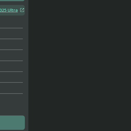

025 Ultra