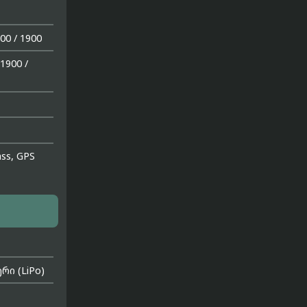
00 / 1900
1900 /
ass, GPS
ი (LiPo)