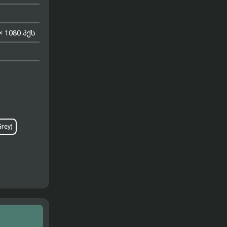
× 1080 პქს
rey)