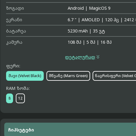
ზოგადი
Android
|
MagicOS 9
ეკრანი
6.7 "
|
AMOLED
|
120 ჰც
|
2412 
ბატარეა
5230 mAh
|
35 ვტ
კამერა
108 მპ
|
5 მპ
|
16 მპ

დეტალურად
ფერი:
შავი (Velvet Black)
მწვანე (Marrs Green)
ნაცრისფერი (Velvet G
RAM ზომა:
8
12
ჩიპსეტები