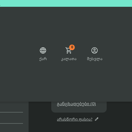
e
0



ქარ
კალათა
შესვლა

Gb
699.95₾

შეთავაზებები

განცხადებები (0)

არასწორი ფასია?