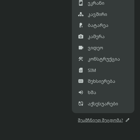

ეკრანი

კავშირი

ბატარეა

კამერა

ვიდეო

კონსტრუქცია

SIM

მეხსიერება

ხმა

აქსესუარები

შეამჩნიეთ შეცდომა?