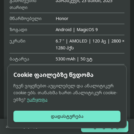
გამოშვების
პარასკევი, 23 მაისი, 2025
თარიღი
მწარმოებელი
Honor
ზოგადი
Android
|
MagicOS 9
ეკრანი
6.7 "
|
AMOLED
|
120 ჰც
|
2800 ×
1280 პქს
ბატარეა
5300 mAh
|
50 ვტ
კამერა
200 მპ
|
50 მპ
|
12 მპ
|
50 მპ
|
Cookie ფაილებზე წვდომა
2 მპ
ჩვენ ვიყენებთ აუცილებელ და ანალიტიკურ

დეტალურად
cookie-ებს. თანახმა ხართ ანალიტიკურ cookie-
ებზე?
უარყოფა
ფერი:
შავი (Midnight Black)
ნაცრისფერი (Lunar Grey)
დადასტურება
ლურჯი (Tidal Blue)

შეთავაზებები
არ არის გაყიდვაში
შემნახველის ზომა: