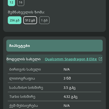
12
16
შემნახველის ზომა:
256 გბ
512 გბ
1 ტბ
ჩიპსეტები

მოდელის სახელი
Qualcomm Snapdragon 8 Elite
ბირთვის სახელი
N/A
ლითოგრაფია
3 ნმ
საბაზისო სიხშირე
3.5 გჰც
Turbo სიხშირე
4.32 გჰც
ქეშ-მეხსიერება
N/A