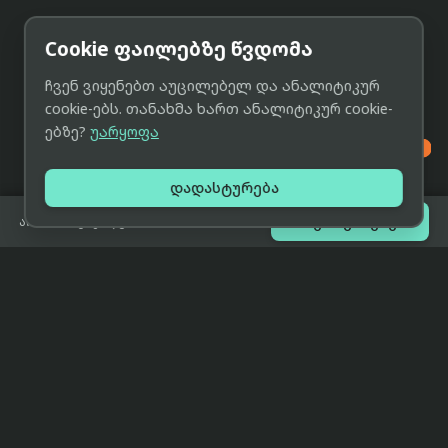
Cookie ფაილებზე წვდომა
ჩვენ ვიყენებთ აუცილებელ და ანალიტიკურ
cookie-ებს. თანახმა ხართ ანალიტიკურ cookie-
ებზე?
უარყოფა

დადასტურება

შეთავაზებები
არ არის გაყიდვაში
eCat
მიმოხილვა
ჩვენი მიზანია მივაწოდოთ
მთავარი
მომხმარებლებს ტექნიკის შესახებ
ყველაზე დაბალი ფასი და ზუსტი,
ჩვენს შესახებ
სრულყოფილი, მიუკერძოებელი
ინფორმაცია.
პარტნიორობა