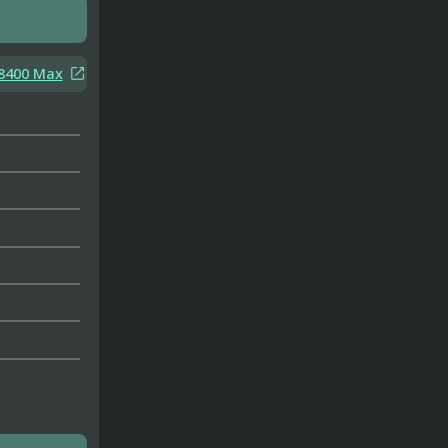

8400 Max