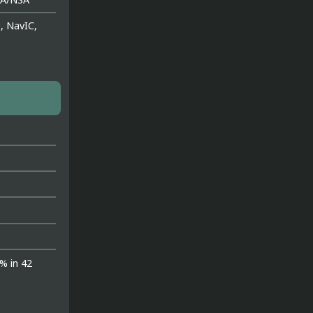
, NavIC,
% in 42