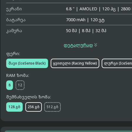
ეკრანი
6.8 "
|
AMOLED
|
120 ჰც
|
2800 
ბატარეა
7000 mAh
|
120 ვტ
კამერა
50 მპ
|
8 მპ
|
32 მპ

დეტალურად
ფერი:
შავი (IceSense Black)
ყვითელი (Racing Yellow)
ლურჯი (IceSens
RAM ზომა:
8
12
შემნახველის ზომა:
128 გბ
256 გბ
512 გბ