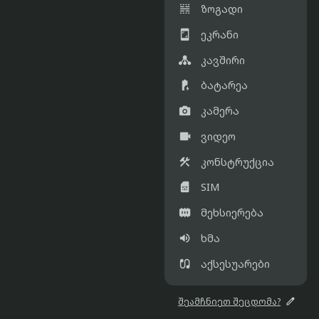

ზოგადი

ეკრანი

კავშირი

ბატარეა

კამერა

ვიდეო

კონსტრუქცია

SIM

მეხსიერება

ხმა

აქსესუარები

შეამჩნიეთ შეცდომა?