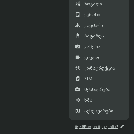

ზოგადი

ეკრანი

კავშირი

ბატარეა

კამერა

ვიდეო

კონსტრუქცია

SIM

მეხსიერება

ხმა

აქსესუარები

შეამჩნიეთ შეცდომა?