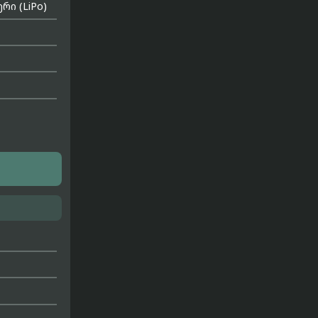
ი (LiPo)