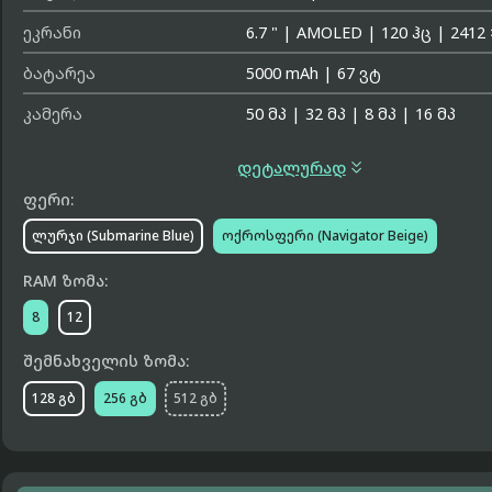
ეკრანი
6.7 "
|
AMOLED
|
120 ჰც
|
2412 
ბატარეა
5000 mAh
|
67 ვტ
კამერა
50 მპ
|
32 მპ
|
8 მპ
|
16 მპ

დეტალურად
ფერი:
ლურჯი (Submarine Blue)
ოქროსფერი (Navigator Beige)
RAM ზომა:
8
12
შემნახველის ზომა:
128 გბ
256 გბ
512 გბ