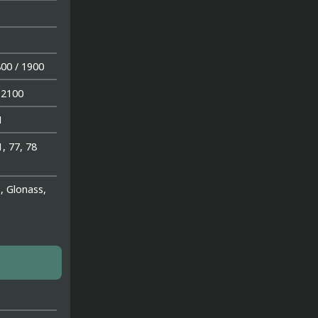
800 / 1900
 2100
1
1, 77, 78
, Glonass,