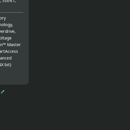
, SSE4.1,
ory
nology,
erdrive,
oltage
en™ Master
artAccess
anced
NX bit)
