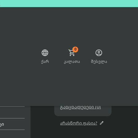
e
0



ქარ
კალათა
შესვლა

არ არის გაყიდვაში

შეთავაზებები

განცხადებები (0)

არასწორი ფასია?
ტი