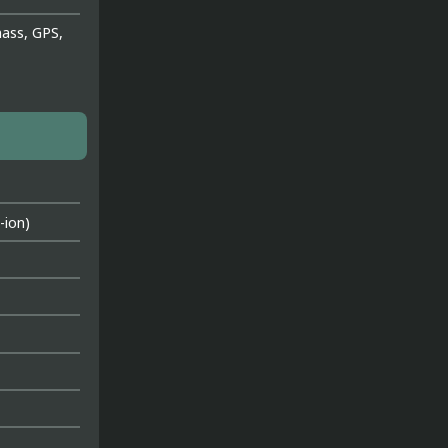
nass, GPS,
ion)