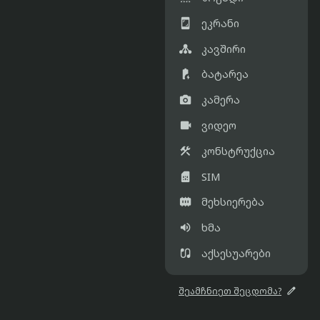

ეკრანი

კავშირი

ბატარეა

კამერა

ვიდეო

კონსტრუქცია

SIM

მეხსიერება

ხმა

აქსესუარები

შეამჩნიეთ შეცდომა?