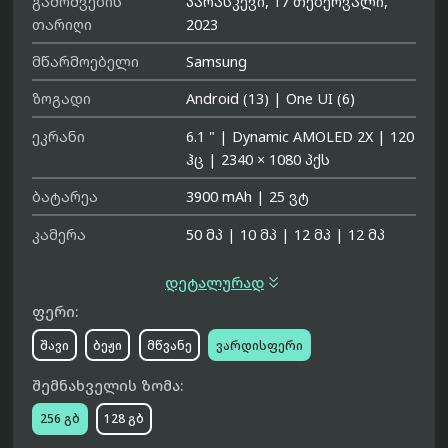
გამოშვების
პარასკევი, 17 თებერვალი,
თარიღი
2023
მწარმოებელი
Samsung
ზოგადი
Android (13)
|
One UI (6)
ეკრანი
6.1 "
|
Dynamic AMOLED 2X
|
120
ჰც
|
2340 × 1080 პქს
ბატარეა
3900 mAh
|
25 ვტ
კამერა
50 მპ
|
10 მპ
|
12 მპ
|
12 მპ

დეტალურად
ფერი:
შავი
ბეჟი
მწვანე
ვარდისფერი
შემნახველის ზომა:
256 გბ
128 გბ