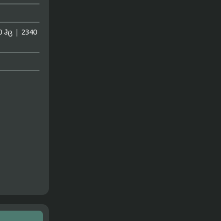
0 ჰც
|
2340