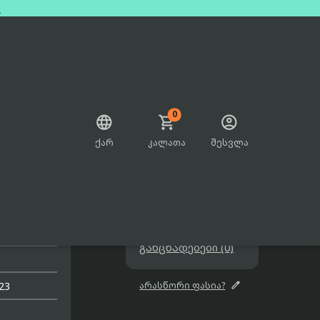
e
0



ქარ
კალათა
შესვლა

sim
არ არის გაყიდვაში

შეთავაზებები

განცხადებები (0)

23
არასწორი ფასია?