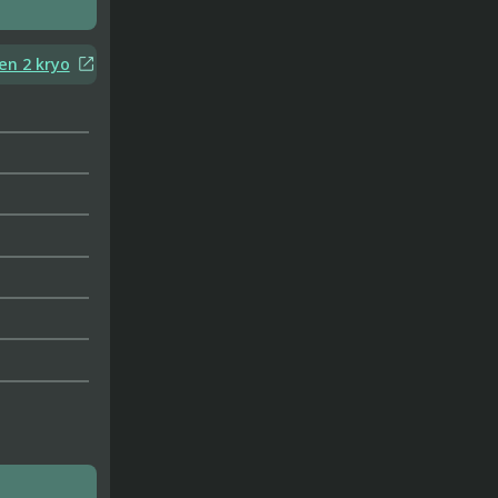

n 2 kryo