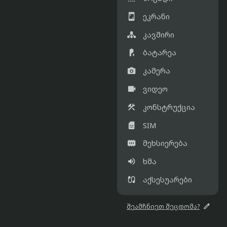

ეკრანი

კავშირი

ბატარეა

კამერა

ვიდეო

კონსტრუქცია

SIM

მეხსიერება

ხმა

აქსესუარები

შეამჩნიეთ შეცდომა?