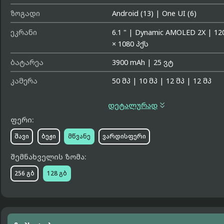
ზოგადი
Android (13)
|
One UI (6)
ეკრანი
6.1 "
|
Dynamic AMOLED 2X
|
12
× 1080 პქს
ბატარეა
3900 mAh
|
25 ვტ
კამერა
50 მპ
|
10 მპ
|
12 მპ
|
12 მპ

დეტალურად
ფერი:
შავი
ბეჟი
მწვანე
ვარდისფერი
შემნახველის ზომა:
256 გბ
128 გბ