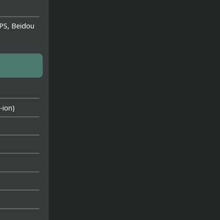
GPS, Beidou
ion)