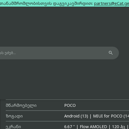
თანამშრომლობისთვის დაგვიკავშირდით:
partners@eCat.g

Poco m6 pro blue dual sim 8gb 256gb
მოდელის სახელი
M6 Pro
გამოშვების თარიღი
პარასკევი, 12 იანვარი, 2024
მწარმოებელი
POCO
ზოგადი
Android (13)
|
MIUI for POCO (14
ეკრანი
6.67 "
|
Flow AMOLED
|
120 ჰც