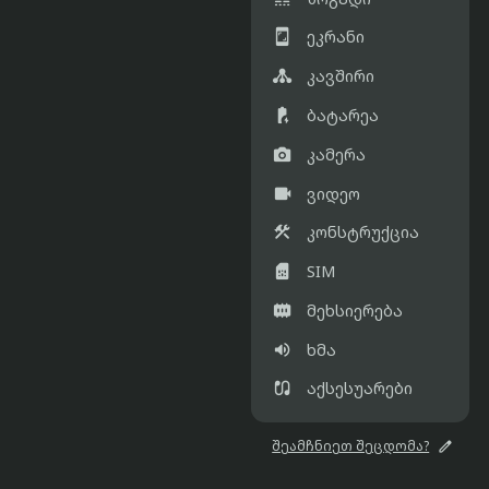

ეკრანი

კავშირი

ბატარეა

კამერა

ვიდეო

კონსტრუქცია

SIM

მეხსიერება

ხმა

აქსესუარები

შეამჩნიეთ შეცდომა?