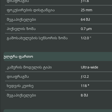
დიაფრაგმა
ƒ/1.8
ფოკუსირების დისტანცია
25 mm
მეგაპიქსელები
64 მპ
პიქსელის ზომა
0.7 μm
გამოსახულების სენსორის ზომა
1/2.0 "
ულტრა ფართო
კამერის მოდულის ტიპი
Ultra-wide
დიაფრაგმა
ƒ/2.2
ხედვის კუთხე
118 °
მეგაპიქსელები
8 მპ