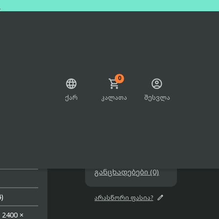
e
0



ქარ
კალათა
შესვლა

499.00₾

შეთავაზებები

განცხადებები (0)
)

არასწორი ფასია?
|
2400 ×