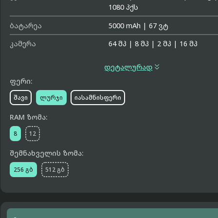
1080 პქს
ბატარეა
5000 mAh
|
67 ვტ
კამერა
64 მპ
|
8 მპ
|
2 მპ
|
16 მპ

დეტალურად
ფერი:
შავი
ლურჯი
იასამნისფერი
RAM ზომა:
8
12
შემნახველის ზომა:
256 გბ
512 გბ