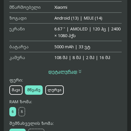
მწარმოებელი
Xiaomi
ზოგადი
Android (13)
|
MIUI (14)
ეკრანი
6.67 "
|
AMOLED
|
120 ჰც
|
2400
× 1080 პქს
ბატარეა
5000 mAh
|
33 ვტ
კამერა
108 მპ
|
8 მპ
|
2 მპ
|
16 მპ

დეტალურად
ფერი:
შავი
მწვანე
ლურჯი
RAM ზომა:
6
8
შემნახველის ზომა: