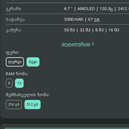
ეკრანი
6.7 "
|
AMOLED
|
120 ჰც
|
2412 
ბატარეა
5000 mAh
|
67 ვტ
კამერა
50 მპ
|
32 მპ
|
8 მპ
|
16 მპ

დეტალურად
ფერი:
ლურჯი
ბეჟი
RAM ზომა:
8
12
შემნახველის ზომა:
256 გბ
512 გბ