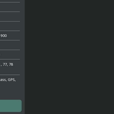
1900
1
1, 77, 78
nass, GPS,