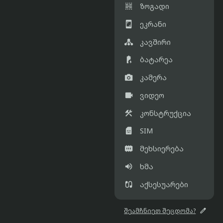

ზოგადი

ეკრანი

კავშირი

ბატარეა

კამერა

ვიდეო

კონსტრუქცია

SIM

მეხსიერება

ხმა

აქსესუარები

შეამჩნიეთ შეცდომა?