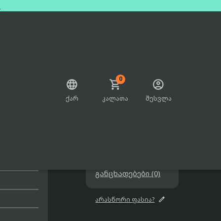
e
0



ქარ
კალათა
შესვლა

b 512gb
729.00₾

შეთავაზებები

განცხადებები (0)

არასწორი ფასია?