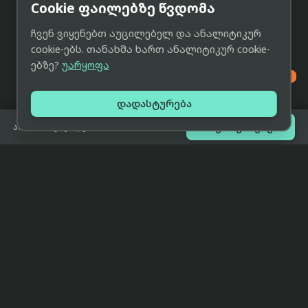
Cookie ფაილებზე წვდომა
ჩვენ ვიყენებთ აუცილებელ და ანალიტიკურ
cookie-ებს. თანახმა ხართ ანალიტიკურ cookie-
ებზე?
უარყოფა

დადასტურება

შეთავაზებები
არ არის გაყიდვაში
eCat
მიმოხილვა
ჩვენი მიზანია მივაწოდოთ
მთავარი
მომხმარებლებს ტექნიკის შესახებ
ყველაზე დაბალი ფასი და ზუსტი,
ჩვენს შესახებ
სრულყოფილი, მიუკერძოებელი
ინფორმაცია.
პარტნიორობა
პირობები