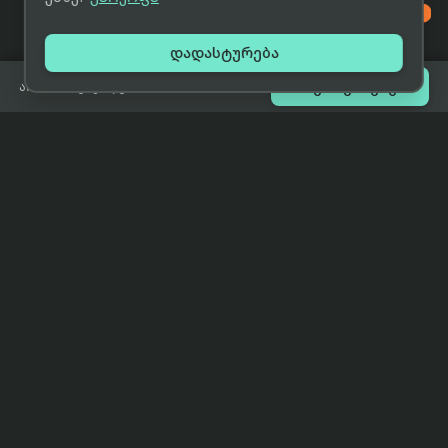

დადასტურება

შეთავაზებები
არ არის გაყიდვაში
eCat
მიმოხილვა
ჩვენი მიზანია მივაწოდოთ
მთავარი
მომხმარებლებს ტექნიკის შესახებ
ყველაზე დაბალი ფასი და ზუსტი,
ჩვენს შესახებ
სრულყოფილი, მიუკერძოებელი
ინფორმაცია.
პარტნიორობა
პირობები
კონტაქტი
support@eCat.ge