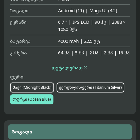
ზოგადი
Android (11)
|
MagicUI (4.2)
ეკრანი
6.7 "
|
IPS LCD
|
90 ჰც
|
2388 ×
1080 პქს
ბატარეა
4000 mAh
|
22.5 ვტ
კამერა
64 მპ
|
5 მპ
|
2 მპ
|
2 მპ
|
16 მპ

დეტალურად
ფერი:
შავი (Midnight Black)
ვერცხლისფერი (Titanium Silver)
ლურჯი (Ocean Blue)
ზოგადი