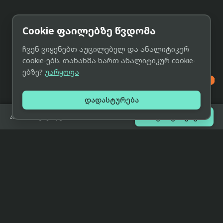
Cookie ფაილებზე წვდომა
ჩვენ ვიყენებთ აუცილებელ და ანალიტიკურ
cookie-ებს. თანახმა ხართ ანალიტიკურ cookie-
ებზე?
უარყოფა

დადასტურება

შეთავაზებები
არ არის გაყიდვაში
eCat
მიმოხილვა
ჩვენი მიზანია მივაწოდოთ
მთავარი
მომხმარებლებს ტექნიკის შესახებ
ყველაზე დაბალი ფასი და ზუსტი,
ჩვენს შესახებ
სრულყოფილი, მიუკერძოებელი
ინფორმაცია.
პარტნიორობა