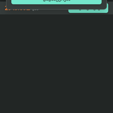
2949.00₾

შეთავაზებები
-დან
eCat
მიმოხილვა
ჩვენი მიზანია მივაწოდოთ
მთავარი
მომხმარებლებს ტექნიკის შესახებ
ყველაზე დაბალი ფასი და ზუსტი,
ჩვენს შესახებ
სრულყოფილი, მიუკერძოებელი
ინფორმაცია.
პარტნიორობა
პირობები
კონტაქტი
support@eCat.ge