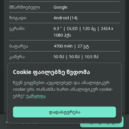
მწარმოებელი
Google
ზოგადი
Android (14)
ეკრანი
6.3 "
|
OLED
|
120 ჰც
|
2424 x
1080 პქს
ბატარეა
4700 mAh
|
27 ვტ
კამერა
50 მპ
|
50 მპ
|
10.5 მპ

დეტალურად
Cookie ფაილებზე წვდომა
ფერი:
ჩვენ ვიყენებთ აუცილებელ და ანალიტიკურ
შავი (Obsidian)
ვარდისფერი (Peony)
cookie-ებს. თანახმა ხართ ანალიტიკურ cookie-
ებზე?
უარყოფა
ბეჟი (Porcelain)
მწვანე (Wintergreen)
შემნახველის ზომა:
დადასტურება
128 გბ
256 გბ

შეთავაზებები
არ არის გაყიდვაში