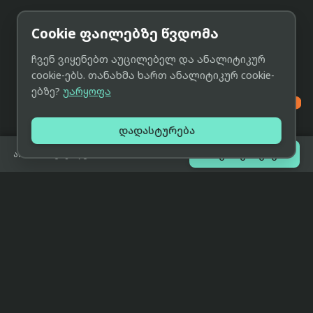
Cookie ფაილებზე წვდომა
ჩვენ ვიყენებთ აუცილებელ და ანალიტიკურ
cookie-ებს. თანახმა ხართ ანალიტიკურ cookie-
ებზე?
უარყოფა

დადასტურება

შეთავაზებები
არ არის გაყიდვაში
eCat
მიმოხილვა
ჩვენი მიზანია მივაწოდოთ
მთავარი
მომხმარებლებს ტექნიკის შესახებ
ყველაზე დაბალი ფასი და ზუსტი,
ჩვენს შესახებ
სრულყოფილი, მიუკერძოებელი
ინფორმაცია.
პარტნიორობა