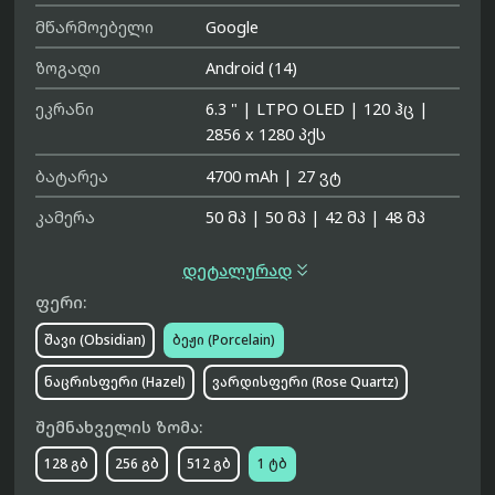
მწარმოებელი
Google
ზოგადი
Android (14)
ეკრანი
6.3 "
|
LTPO OLED
|
120 ჰც
|
2856 x 1280 პქს
ბატარეა
4700 mAh
|
27 ვტ
კამერა
50 მპ
|
50 მპ
|
42 მპ
|
48 მპ

დეტალურად
ფერი:
შავი (Obsidian)
ბეჟი (Porcelain)
ნაცრისფერი (Hazel)
ვარდისფერი (Rose Quartz)
შემნახველის ზომა:
128 გბ
256 გბ
512 გბ
1 ტბ