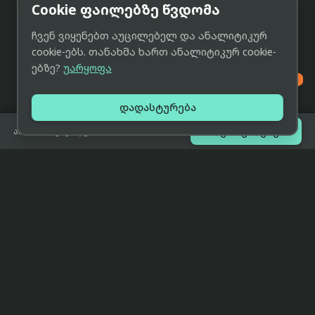
Cookie ფაილებზე წვდომა
ჩვენ ვიყენებთ აუცილებელ და ანალიტიკურ
cookie-ებს. თანახმა ხართ ანალიტიკურ cookie-
ებზე?
უარყოფა

დადასტურება

შეთავაზებები
არ არის გაყიდვაში
eCat
მიმოხილვა
ჩვენი მიზანია მივაწოდოთ
მთავარი
მომხმარებლებს ტექნიკის შესახებ
ყველაზე დაბალი ფასი და ზუსტი,
ჩვენს შესახებ
სრულყოფილი, მიუკერძოებელი
ინფორმაცია.
პარტნიორობა
პირობები